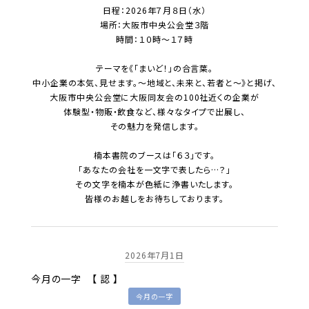
日程：2026年７月８日（水）
場所：大阪市中央公会堂３階
時間：１０時～１７時
テーマを《「まいど！」の合言葉。
中小企業の本気、見せます。～地域と、未来と、若者と～》と掲げ、
大阪市中央公会堂に大阪同友会の100社近くの企業が
体験型・物販・飲食など、様々なタイプで出展し、
その魅力を発信します。
楠本書院のブースは「６３」です。
「あなたの会社を一文字で表したら…？」
その文字を楠本が色紙に浄書いたします。
皆様のお越しをお待ちしております。
2026年7月1日
今月の一字 【 認 】
今月の一字