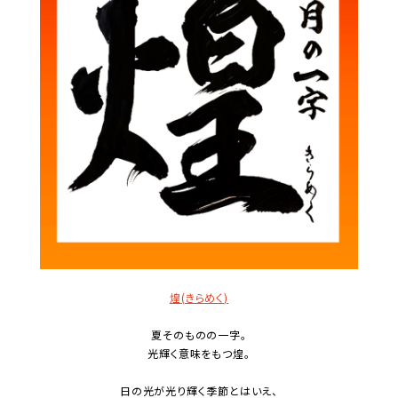
煌
(きらめく)
夏そのものの一字。
光輝く意味をもつ煌。
日の光が光り輝く季節とはいえ、