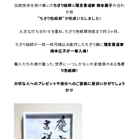
伝統技術を受け継いだ
ちぎり絵師
＆
理念書道家 楠本廣子
の合わ
せ技
”ちぎり色紙額”が完成いたしました！
入念な打ち合わせを重ね、ちぎり色紙額完成まで約３ヶ月。
ちぎり絵師が一枚一枚丹精込め創作したちぎり画に
理念書道家
楠本広子が一筆入魂！
職人たちの魂が籠った、世界に一つしかない大変価値のある
ちぎ
り色紙額！
大切な人へのプレゼントや
自分へのご褒美に
是非いかがでしょう
か
🎁