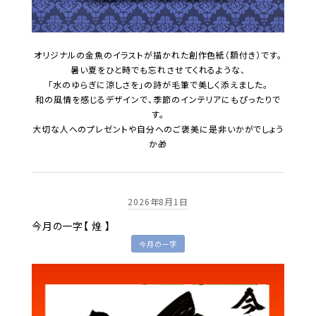
オリジナルの金魚のイラストが描かれた創作色紙（額付き）です。
暑い夏をひと時でも忘れさせてくれるような、
「水のゆらぎに涼しさを」の詩が毛筆で美しく添えました。
和の風情を感じるデザインで、季節のインテリアにもぴったりで
す。
大切な人へのプレゼントや自分へのご褒美に是非いかがでしょう
か🎁
2026年8月1日
今月の一字【 煌 】
今月の一字