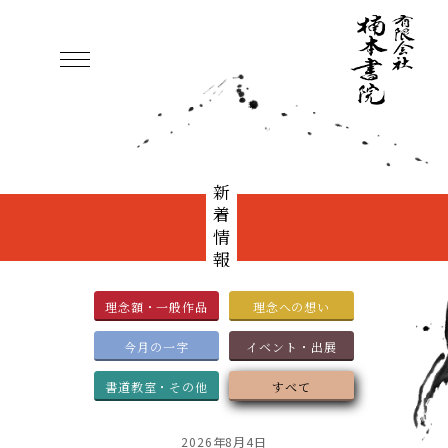
新着情報
理念額・一般作品
理念への想い
今月の一字
イベント・出展
書道教室・その他
すべて
2026年8月4日