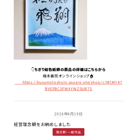
👇
ちぎり絵色紙額の商品の詳細はこちらから
楠本書院オンラインショップ🏠
https://kusumotoshoin.square.site/shop/c/MCMY47
BVEFBCSFWXYWZSUB7S
2026年6月19日
経営理念額をお納めしました
理念額・一般作品