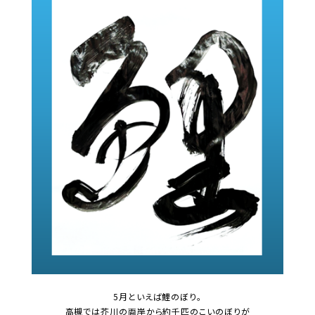
5月といえば鯉のぼり。
高槻では芥川の両岸から約千匹のこいのぼりが