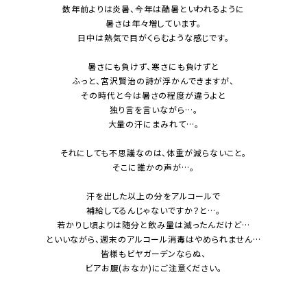
数年前よりは炎暑、今年は酷暑といわれるように
暑さは年々増しています。
日中は熱気で目がくらむような感じです。
暑さにも負けず、寒さにも負けずと
ふっと、宮沢賢治の詩が浮かんできますが、
その時代と今は暑さの程度が違うよと
独り言を言いながら…。
大量の汗にまみれて…。
それにしても不思議なのは、体重が減らないこと。
そこに誰かの声が…。
汗を出した以上の分をアルコールで
補給してるんじゃないですか？と…。
若かりし頃よりは随分と飲み量は減ったんだけど…
といいながら、週末のアルコール消毒はやめられません…
皆様もビヤガーデンならぬ、
ビアお腹(おなか)にご注意ください。